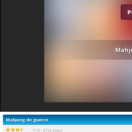
P
Mahj
Mahjong de guerre
7
/
10
-
3712
votes