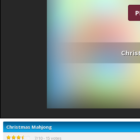
P
Chris
Christmas Mahjong
7
/
10
-
15
votes