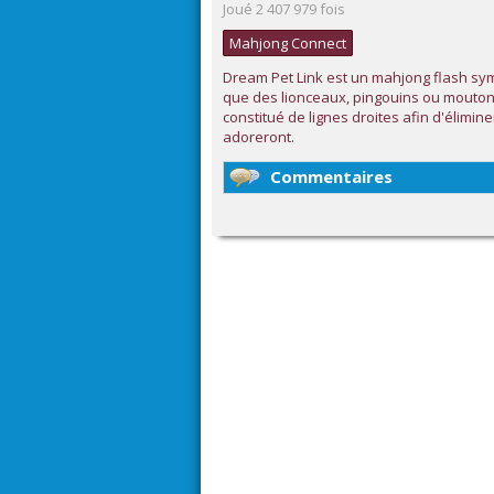
Joué 2 407 979 fois
Mahjong Connect
Dream Pet Link est un mahjong flash sy
que des lionceaux, pingouins ou mouton
constitué de lignes droites afin d'élimine
adoreront.
Commentaires