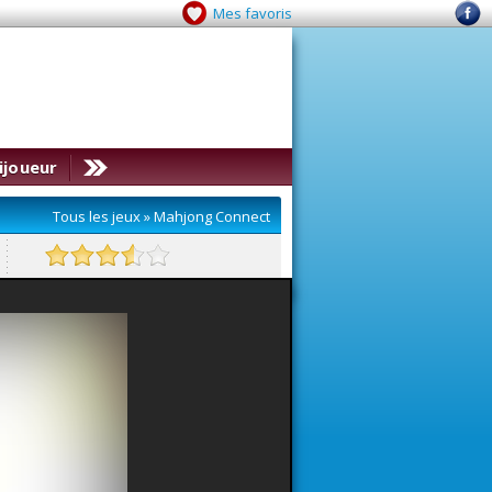
Mes favoris
ijoueur
Tous les jeux
»
Mahjong Connect