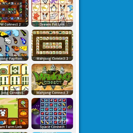
W Connect 2
Dream Pet Link
jong Papillon
Mahjong Connect 2
 Jong Connect
Mahjong Connect 3
am Farm Link
Space Connect