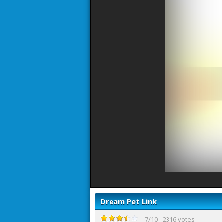
Dream Pet Link
7
/
10
-
2316
votes