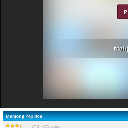
P
Mahj
Mahjong Papillon
7
/
10
-
4775
votes