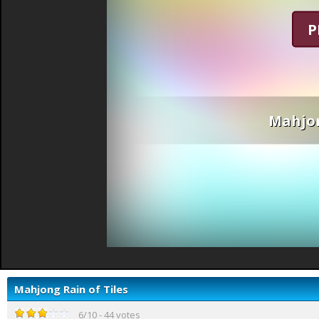
P
Mahjon
Mahjong Rain of Tiles
6
/
10
-
44
votes