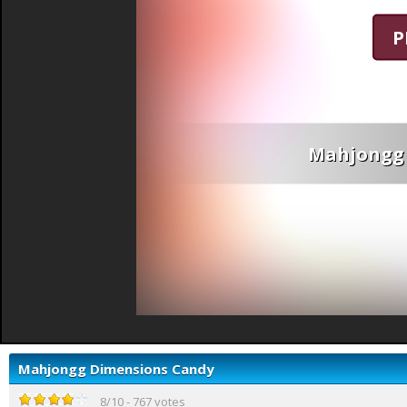
P
Mahjongg 
Mahjongg Dimensions Candy
8
/
10
-
767
votes