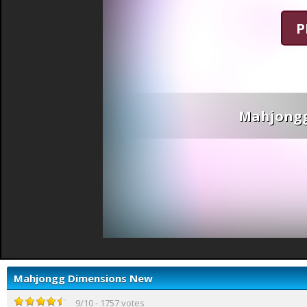
P
Mahjongg
Mahjongg Dimensions New
9
/
10
-
1757
votes