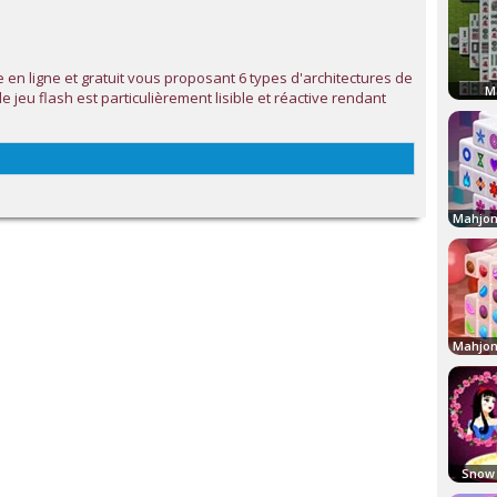
en ligne et gratuit vous proposant 6 types d'architectures de
M
de jeu flash est particulièrement lisible et réactive rendant
Snow