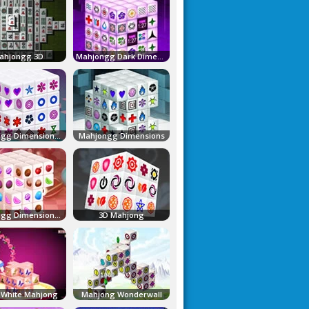
ahjongg 3D
Mahjongg Dark Dimensions
Mahjongg Dimensions New
Mahjongg Dimensions
Mahjongg Dimensions Candy
3D Mahjong
 White Mahjong
Mahjong Wonderwall