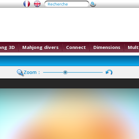
ong 3D
Mahjong divers
Connect
Dimensions
Mult