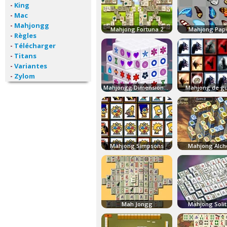
-
King
-
Mac
-
Mahjongg
Mahjong Fortuna 2
Mahjong Papi
-
Règles
-
Télécharger
-
Titans
-
Variantes
-
Zylom
Mahjongg Dimensions New
Mahjong de g
Mahjong Simpsons
Mahjong Alc
Mah Jongg
Mahjong Solit