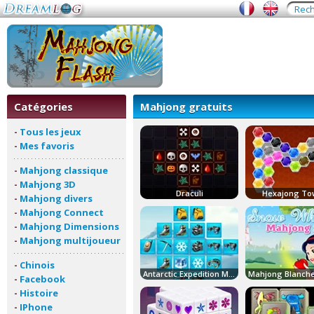
Catégories
Mahjong gratuits
-
Tous les jeux
-
Mes favoris
-
Mahjong classique
-
Mahjong 3D
Draculi
Hexajong To
-
Mahjong divers
-
Mahjong Connect
-
Mahjong Dimensions
-
Mahjong multijoueur
-
Chinois
Antarctic Expedition Mahjong
-
Facebook
-
Histoire
-
IPhone